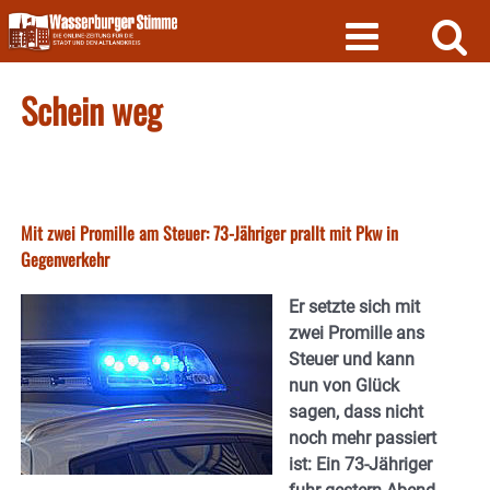
Skip
to
content
Schein weg
Mit zwei Promille am Steuer: 73-Jähriger prallt mit Pkw in
Gegenverkehr
Er setzte sich mit
zwei Promille ans
Steuer und kann
nun von Glück
sagen, dass nicht
noch mehr passiert
ist: Ein 73-Jähriger