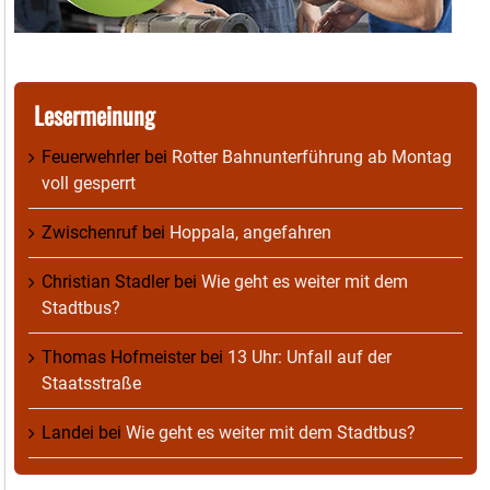
Lesermeinung
Feuerwehrler
bei
Rotter Bahnunterführung ab Montag
voll gesperrt
Zwischenruf
bei
Hoppala, angefahren
Christian Stadler
bei
Wie geht es weiter mit dem
Stadtbus?
Thomas Hofmeister
bei
13 Uhr: Unfall auf der
Staatsstraße
Landei
bei
Wie geht es weiter mit dem Stadtbus?