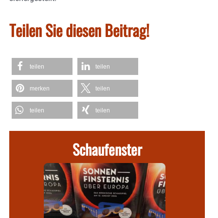
Teilen Sie diesen Beitrag!
teilen
teilen
merken
teilen
teilen
teilen
Schaufenster