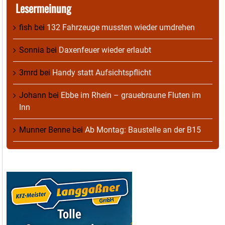
Lesermeinung
fish
bei
132 Fahrzeuge mussten wieder umdrehen
Sonnia
bei
Daxenfeuer wieder erlaubt
3mrd
bei
Handy statt Aufsichtspflicht
Johann
bei
Ebbe im Rhein – grauebraune Fluten im
Inn
Munner Benne
bei
Ab Montag: Baustelle an der B15