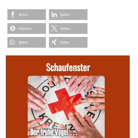
teilen
teilen
merken
teilen
teilen
teilen
Schaufenster