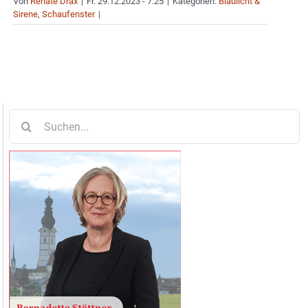
Von
Renate Drax
|
Fr. 29.12.2023 - 7:25
|
Kategorien:
Blaulicht &
Sirene
,
Schaufenster
|
Suche
nach: