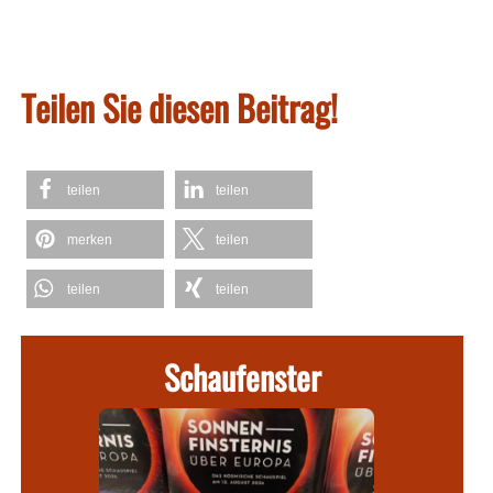
Teilen Sie diesen Beitrag!
teilen
teilen
merken
teilen
teilen
teilen
Schaufenster