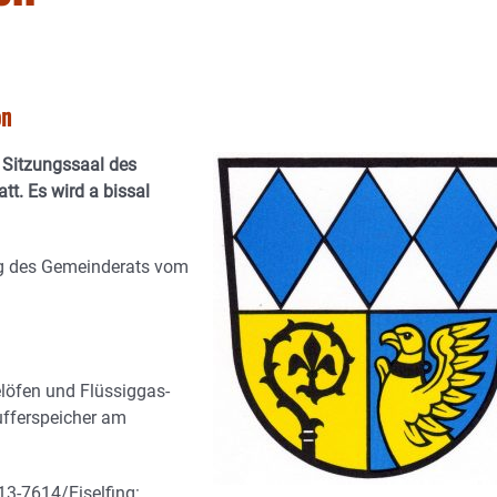
on
 Sitzungssaal des
tt. Es wird a bissal
ng des Gemeinderats vom
öfen und Flüssiggas-
ufferspeicher am
3-7614/Eiselfing: