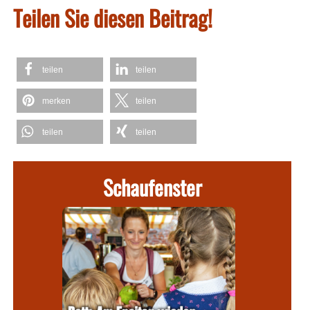
Teilen Sie diesen Beitrag!
teilen
teilen
merken
teilen
teilen
teilen
Schaufenster