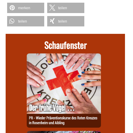
merken
teilen
teilen
teilen
Schaufenster