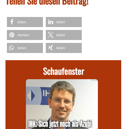
Teilen Sie diesen Beitrag!
teilen
teilen
merken
teilen
teilen
teilen
Schaufenster