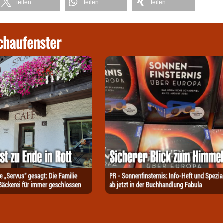
teilen
teilen
teilen
chaufenster