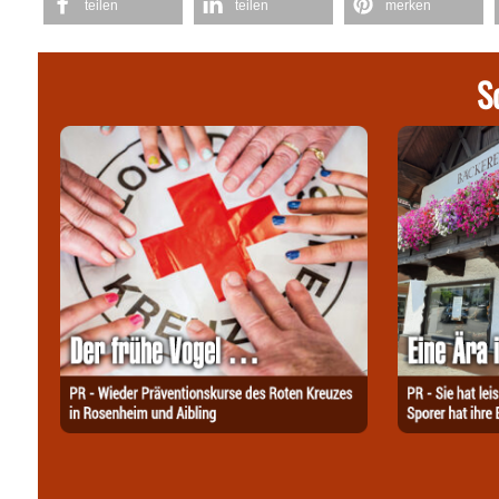
teilen
teilen
merken
S