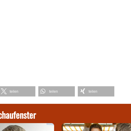
teilen
teilen
teilen
chaufenster