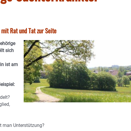
mit Rat und Tat zur Seite
gehörige
lt sich
in ist am
eispiel:
delt?
lied,
t man Unterstützung?