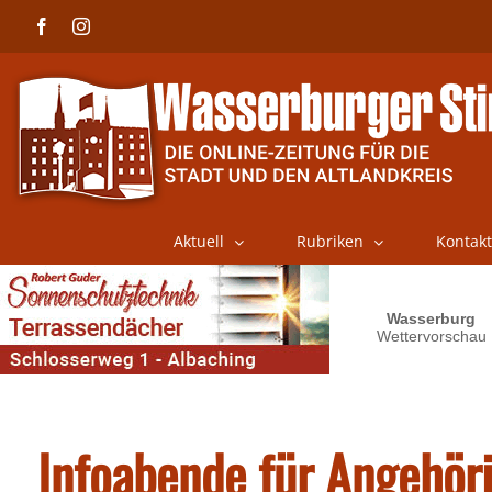
Skip
Facebook
Instagram
to
content
Aktuell
Rubriken
Kontakt
Infoabende für Angehör