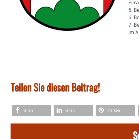
Einv
5. B
6. B
7. B
Im A
Teilen Sie diesen Beitrag!
teilen
teilen
merken
S