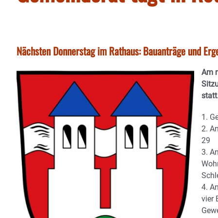
Nächsten Donnerstag im Rathaus: Bauanträge und Erg
Am n
Sitz
stat
1. G
2. A
29
3. A
Wohn
Schl
4. A
vier
Gewe