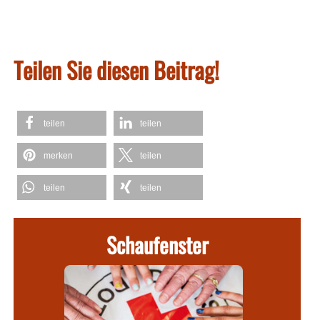
Teilen Sie diesen Beitrag!
teilen
teilen
merken
teilen
teilen
teilen
Schaufenster