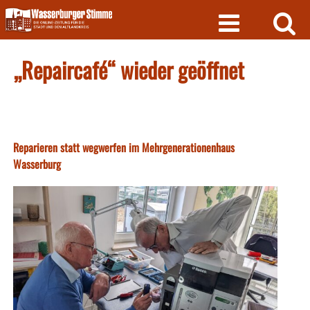
Skip
to
content
„Repaircafé“ wieder geöffnet
Reparieren statt wegwerfen im Mehrgenerationenhaus
Wasserburg