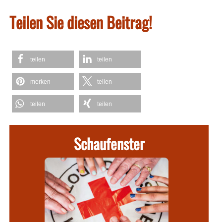
Teilen Sie diesen Beitrag!
teilen
teilen
merken
teilen
teilen
teilen
Schaufenster