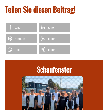
Teilen Sie diesen Beitrag!
teilen
teilen
merken
teilen
teilen
teilen
Schaufenster