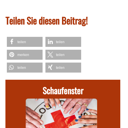
Teilen Sie diesen Beitrag!
teilen
teilen
merken
teilen
teilen
teilen
Schaufenster