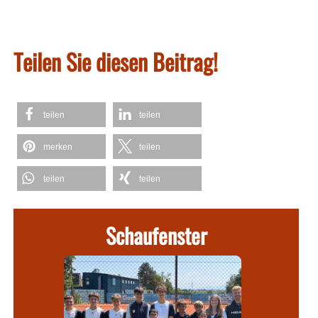
Teilen Sie diesen Beitrag!
teilen
teilen
merken
teilen
teilen
teilen
Schaufenster