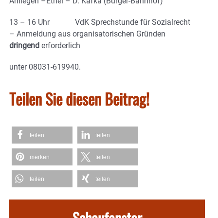
Anliegen –Ethel – D. Kafka (Bürger-Bahnhof)
13 – 16 Uhr VdK Sprechstunde für Sozialrecht
– Anmeldung aus organisatorischen Gründen
dringend
erforderlich
unter 08031-619940.
Teilen Sie diesen Beitrag!
teilen
teilen
merken
teilen
teilen
teilen
Schaufenster