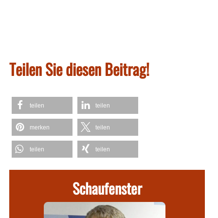
Teilen Sie diesen Beitrag!
teilen
teilen
merken
teilen
teilen
teilen
Schaufenster