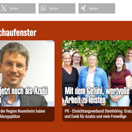
teilen
teilen
teilen
chaufenster