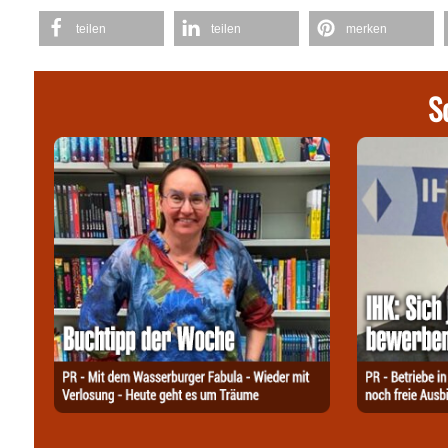
teilen
teilen
merken
S