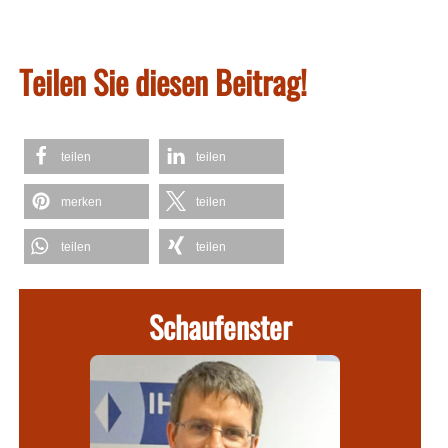
Teilen Sie diesen Beitrag!
teilen
teilen
merken
teilen
teilen
teilen
Schaufenster