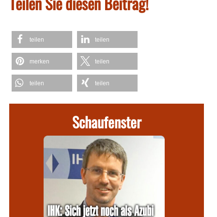
Teilen Sie diesen Beitrag!
teilen
teilen
merken
teilen
teilen
teilen
Schaufenster