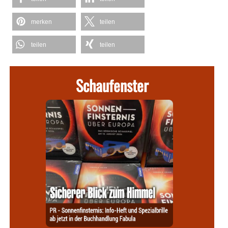
merken
teilen
teilen
teilen
Schaufenster