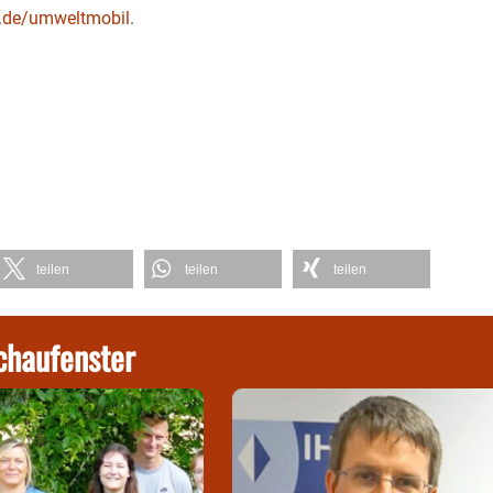
.de/umweltmobil
.
teilen
teilen
teilen
chaufenster