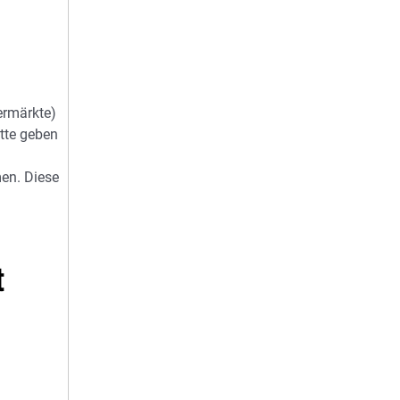
ermärkte)
itte geben
en. Diese
t