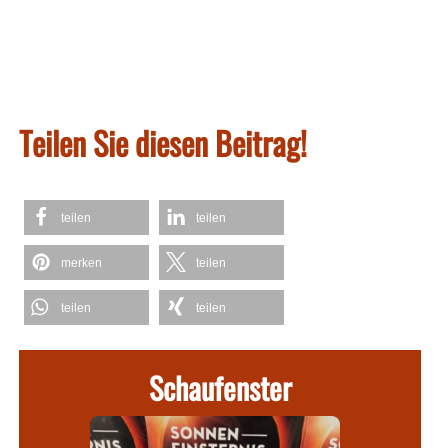
Teilen Sie diesen Beitrag!
teilen
teilen
merken
teilen
teilen
teilen
Schaufenster