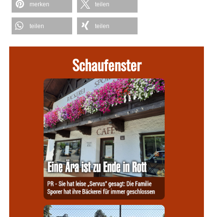
merken
teilen
teilen
teilen
Schaufenster