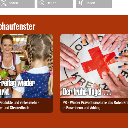
teilen
teilen
teilen
chaufenster