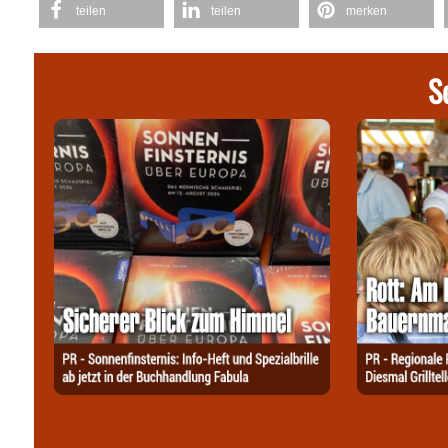
teilen
teilen
merken
S