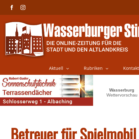
Skip
Facebook
Instagram
to
content
Aktuell
Rubriken
Kontakt
Betreuer für Spielmobil