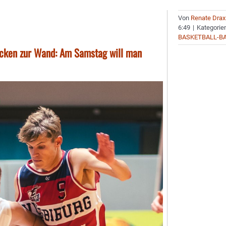
Von
Renate Drax
6:49
|
Kategorie
BASKETBALL-B
Rücken zur Wand: Am Samstag will man