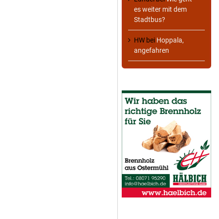
es weiter mit dem
Stadtbus?
HW
bei
Hoppala,
angefahren