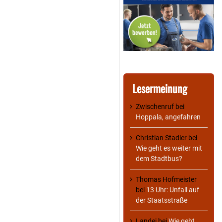
Lesermeinung
Zwischenruf
bei
Hoppala, angefahren
Christian Stadler
bei
Wie geht es weiter mit
dem Stadtbus?
Thomas Hofmeister
bei
13 Uhr: Unfall auf
der Staatsstraße
Landei
bei
Wie geht