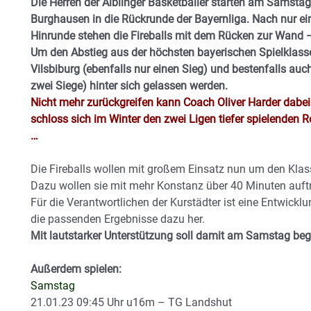
Die Herren der Aiblinger Basketballer starten am Samsta
Burghausen in die Rückrunde der Bayernliga. Nach nur ei
Hinrunde stehen die Fireballs mit dem Rücken zur Wand –
Um den Abstieg aus der höchsten bayerischen Spielklass
Vilsbiburg (ebenfalls nur einen Sieg) und bestenfalls a
zwei Siege) hinter sich gelassen werden.
Nicht mehr zurückgreifen kann Coach Oliver Harder dabei
schloss sich im Winter den zwei Ligen tiefer spielenden R
…
Die Fireballs wollen mit großem Einsatz nun um den Kla
Dazu wollen sie mit mehr Konstanz über 40 Minuten auftr
Für die Verantwortlichen der Kurstädter ist eine Entwickl
die passenden Ergebnisse dazu her.
Mit lautstarker Unterstützung soll damit am Samstag be
Außerdem spielen:
Samstag
21.01.23 09:45 Uhr u16m – TG Landshut