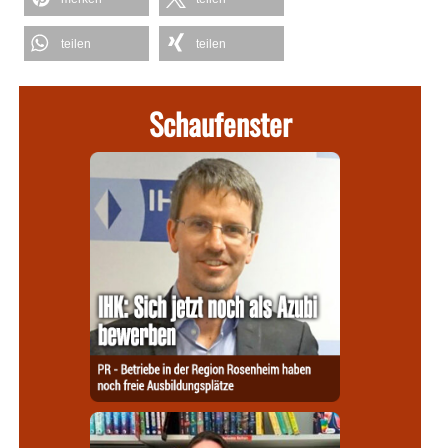
teilen
teilen
Schaufenster