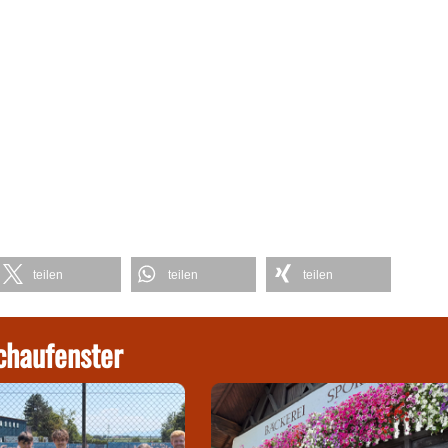
teilen
teilen
teilen
chaufenster