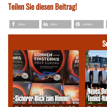
Teilen Sie diesen Beitrag!
teilen
teilen
merken
S