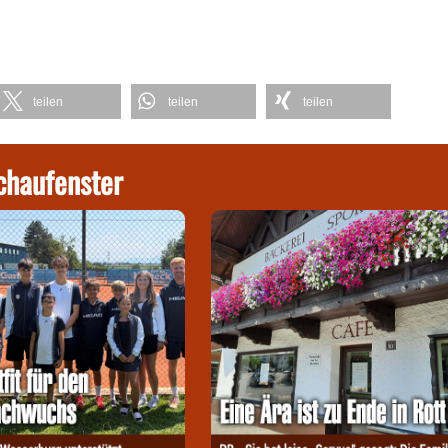
teilen
teilen
teilen
chaufenster