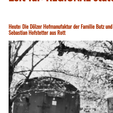
Heute: Die Dölzer Hofmanufaktur der Familie Butz und
Sebastian Hofstetter aus Rott