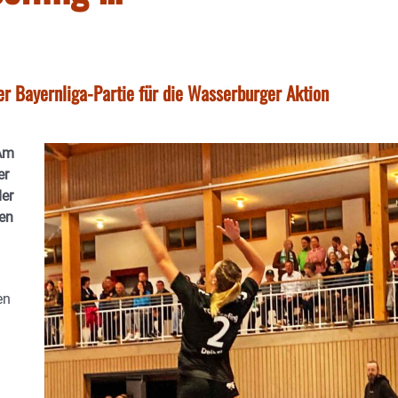
 der Bayernliga-Partie für die Wasserburger Aktion
 Am
er
der
en
en