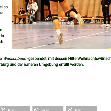
el so
te
um
 in
ch
er Wunschbaum
gespendet, mit dessen Hilfe Weihnachtswünsc
rburg und der näheren Umgebung erfüllt werden.
teilen
teilen
teilen