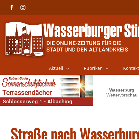
Skip
Facebook
Instagram
to
content
Aktuell
Rubriken
Kontakt
Straße nach Wasserburg