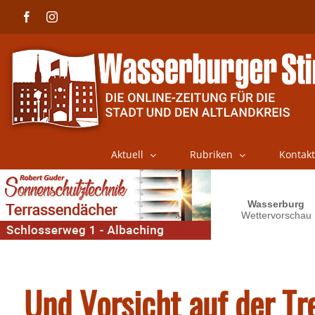
Skip
Facebook
Instagram
to
content
Aktuell
Rubriken
Kontakt
Und Vorsicht auf der Tre