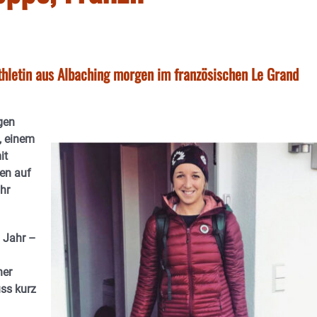
athletin aus Albaching morgen im französischen Le Grand
gen
, einem
it
en auf
hr
m Jahr –
ner
ss kurz