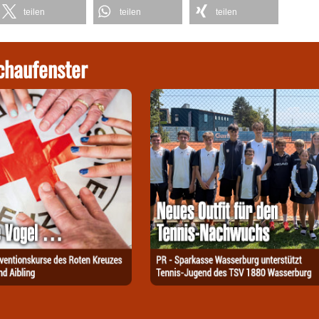
teilen
teilen
teilen
chaufenster