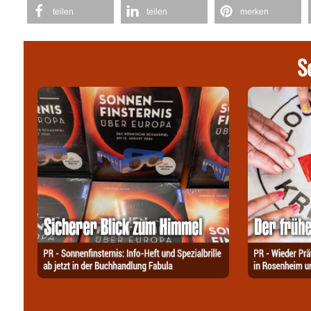
teilen
teilen
merken
S