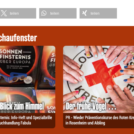
teilen
teilen
teilen
chaufenster