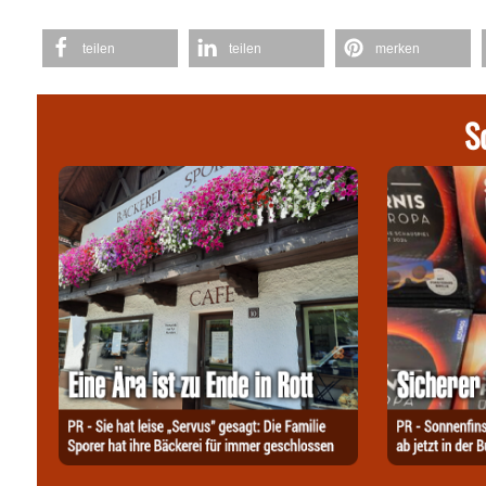
teilen
teilen
merken
S