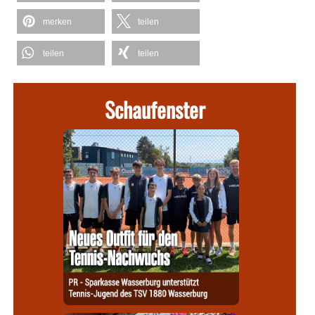
merken
teilen
teilen
teilen
Schaufenster