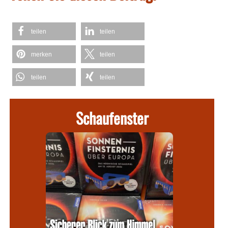
teilen
teilen
merken
teilen
teilen
teilen
Schaufenster