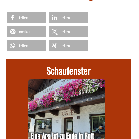
teilen
teilen
merken
teilen
teilen
teilen
Schaufenster