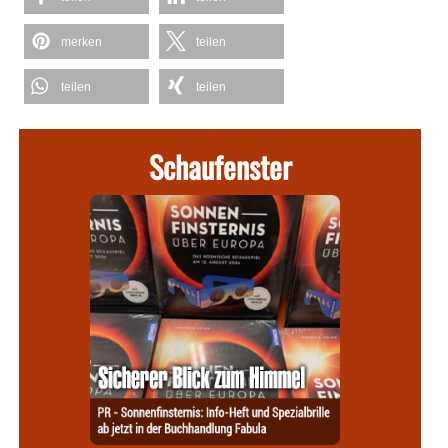
merken
teilen
teilen
teilen
Schaufenster