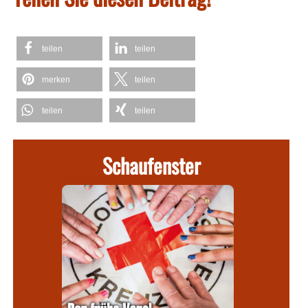
teilen
teilen
merken
teilen
teilen
teilen
Schaufenster