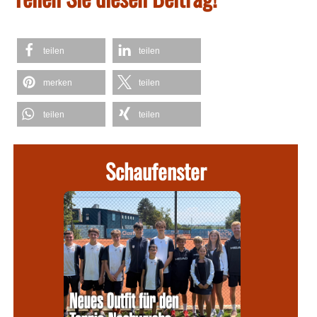
teilen
teilen
merken
teilen
teilen
teilen
Schaufenster