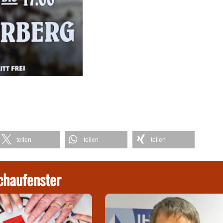
teilen
teilen
teilen
chaufenster