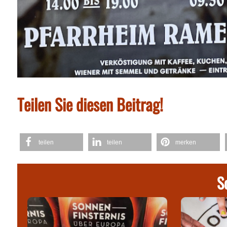
Teilen Sie diesen Beitrag!
teilen
teilen
merken
S