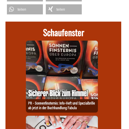
teilen
teilen
Schaufenster