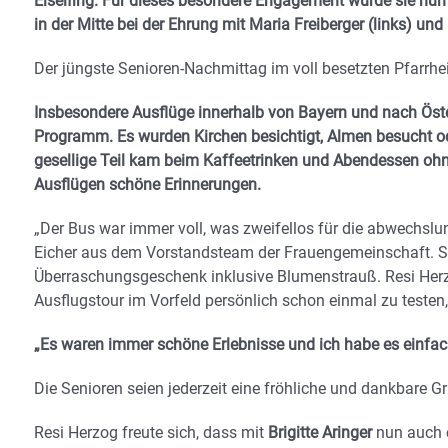
Eiselfing. Für dieses besondere Engagement wurde sie nun
in der Mitte bei der Ehrung mit Maria Freiberger (links) un
Der jüngste Senioren-Nachmittag im voll besetzten Pfarrh
Insbesondere Ausflüge innerhalb von Bayern und nach Öste
Programm. Es wurden Kirchen besichtigt, Almen besucht od
gesellige Teil kam beim Kaffeetrinken und Abendessen ohne
Ausflügen schöne Erinnerungen.
„Der Bus war immer voll, was zweifellos für die abwechslu
Eicher aus dem Vorstandsteam der Frauengemeinschaft. Si
Überraschungsgeschenk inklusive Blumenstrauß. Resi Herz
Ausflugstour im Vorfeld persönlich schon einmal zu testen,
„Es waren immer schöne Erlebnisse und ich habe es einfac
Die Senioren seien jederzeit eine fröhliche und dankbare
Resi Herzog freute sich, dass mit
Brigitte Aringer
nun auch e