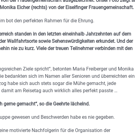
 von der Frauengemeinschaft ausgezeichnet. Unser Foto zeigt s
d Monika Eicher (rechts) von der Eiselfinger Frauengemeinschaft.
eim bot den perfekten Rahmen für die Ehrung.
rreich standen in den letzten eineinhalb Jahrzehnten auf dem
er Wallfahrtsorte sowie Sehenswürdigkeiten erkundet. Und der
hin nie zu kurz. Viele der treuen Teilnehmer verbinden mit den
ngsreichen Ziele spricht“, betonten Maria Freiberger und Monika
e bedankten sich im Namen aller Senioren und überreichten ein
og habe sich auch stets sogar die Mühe gemacht, jede
 damit am Reisetag auch wirklich alles perfekt passte …
h gerne gemacht“, so die Geehrte lächelnd.
 Gruppe gewesen und Beschwerden habe es nie gegeben.
ine motivierte Nachfolgerin für die Organisation der