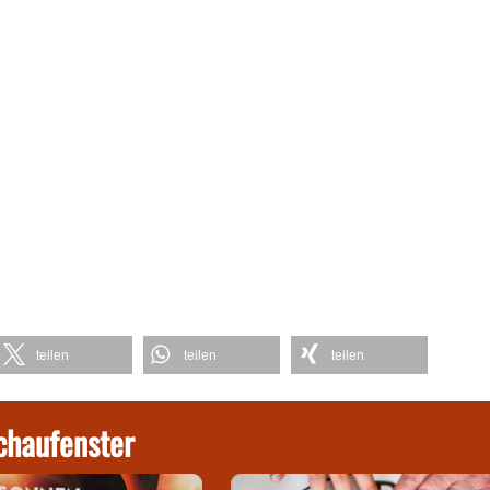
teilen
teilen
teilen
chaufenster