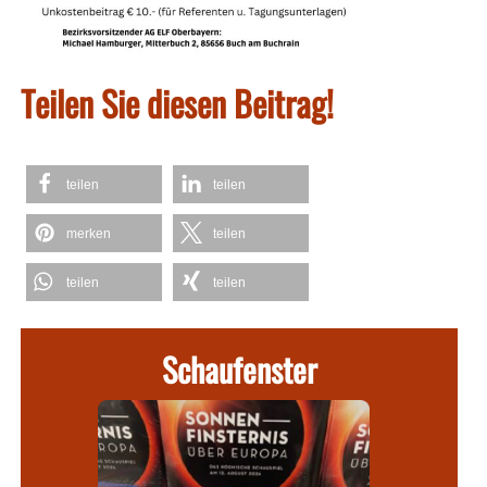
Teilen Sie diesen Beitrag!
teilen
teilen
merken
teilen
teilen
teilen
Schaufenster