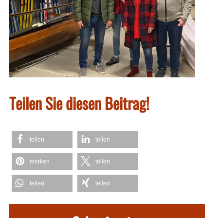
Teilen Sie diesen Beitrag!
teilen
teilen
merken
teilen
teilen
teilen