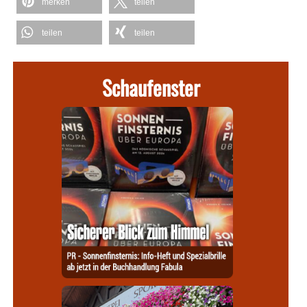
merken
teilen
teilen
teilen
Schaufenster