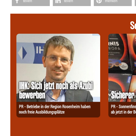
teilen
teilen
merken
S