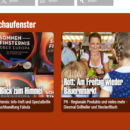
teilen
teilen
teilen
chaufenster