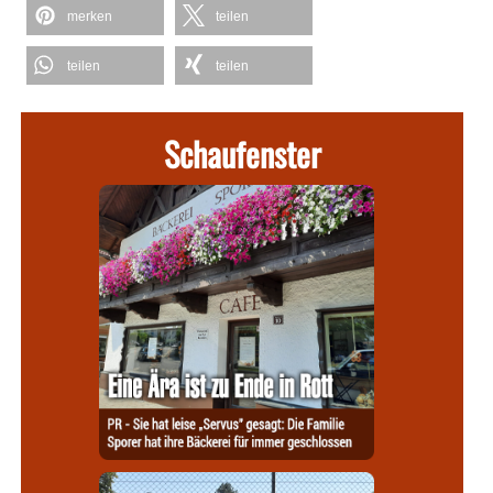
merken
teilen
teilen
teilen
Schaufenster