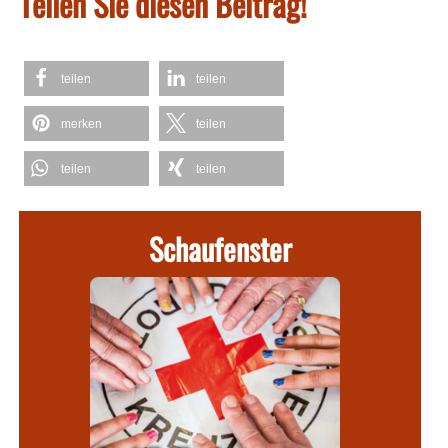
Teilen Sie diesen Beitrag!
teilen
teilen
merken
teilen
teilen
teilen
Schaufenster